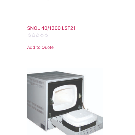
SNOL 40/1200 LSF21
Rated
0
Add to Quote
out
of
5