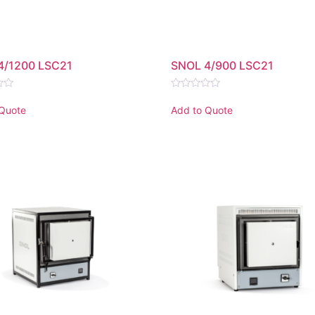
4/1200 LSC21
SNOL 4/900 LSC21
Rated
0
 Quote
Add to Quote
out
of
5