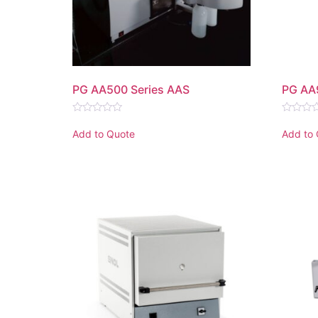
PG AA500 Series AAS
PG AA
Rated
Rated
0
0
Add to Quote
Add to
out
out
of
of
5
5