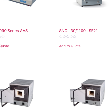
990 Series AAS
SNOL 30/1100 LSF21
Rated
0
 Quote
Add to Quote
out
of
5