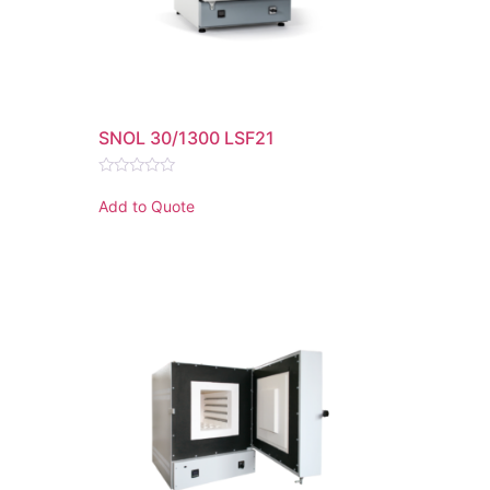
SNOL 30/1300 LSF21
Rated
0
Add to Quote
out
of
5