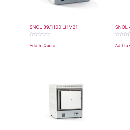
SNOL 39/1100 LHM21
SNOL 
Rated
Rated
0
0
Add to Quote
Add to
out
out
of
of
5
5