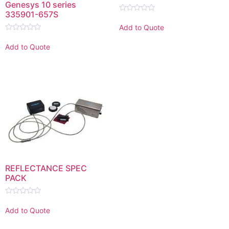
Genesys 10 series
335901-657S
Rated
0
Add to Quote
out
Rated
of
0
5
Add to Quote
out
of
5
REFLECTANCE SPEC
PACK
Rated
0
Add to Quote
out
of
5