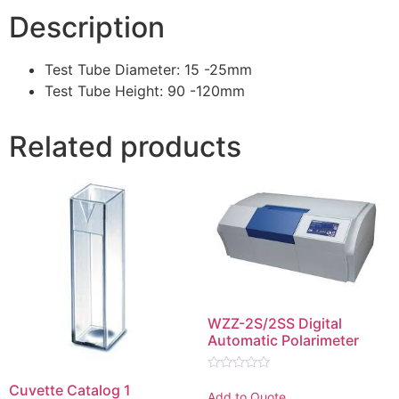
Description
Test Tube Diameter: 15 -25mm
Test Tube Height: 90 -120mm
Related products
WZZ-2S/2SS Digital
Automatic Polarimeter
Rated
Cuvette Catalog 1
0
Add to Quote