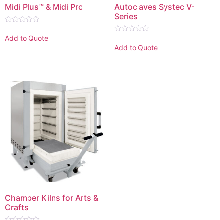
Midi Plus™ & Midi Pro
Autoclaves Systec V-
Series
Rated
0
Add to Quote
Rated
out
0
Add to Quote
of
out
5
of
5
Chamber Kilns for Arts &
Crafts