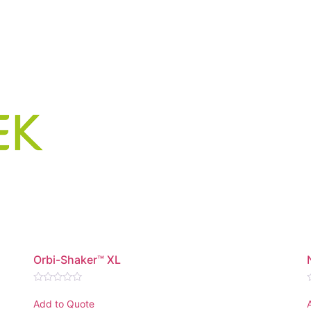
Orbi-Shaker™ XL
Rated
0
Add to Quote
out
o