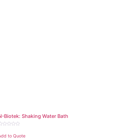
N-Biotek: Shaking Water Bath
Rated
0
Add to Quote
ut