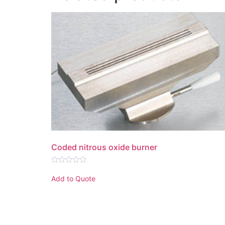
Coded nitrous oxide burner
Rated
0
Add to Quote
out
of
5