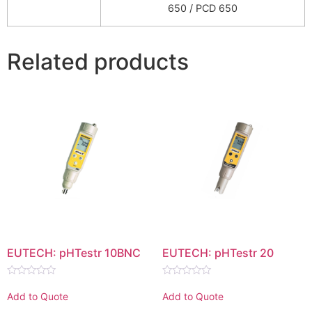
650 / PCD 650
Related products
EUTECH: pHTestr 10BNC
EUTECH: pHTestr 20
Rated
Rated
0
0
Add to Quote
Add to Quote
out
out
of
of