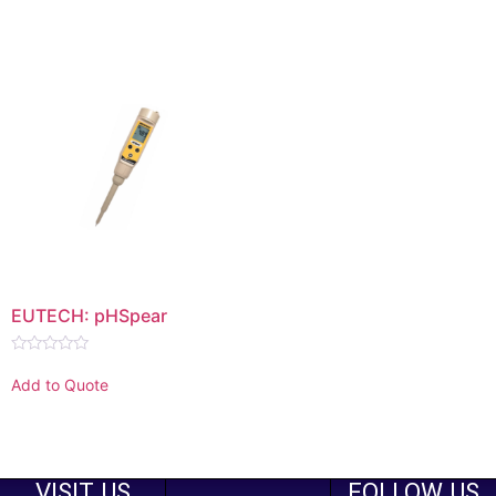
5
5
EUTECH: pHSpear
Rated
0
Add to Quote
out
of
5
VISIT US
FOLLOW US