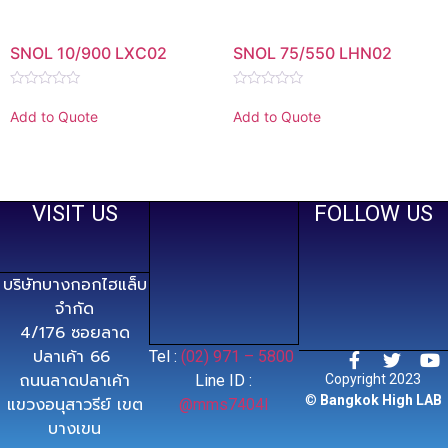
SNOL 10/900 LXC02
SNOL 75/550 LHN02
Rated
Rated
0
0
Add to Quote
Add to Quote
out
out
of
of
5
5
VISIT US
FOLLOW US
บริษัทบางกอกไฮแล็บ
จำกัด
4/176 ซอยลาด
ปลาเค้า 66
Tel :
(02) 971 – 5800
ถนนลาดปลาเค้า
Line ID :
Copyright 2023
©
Bangkok High LAB
แขวงอนุสาวรีย์ เขต
@mms7404l
บางเขน