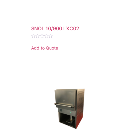
SNOL 10/900 LXC02
Rated
0
Add to Quote
out
of
5