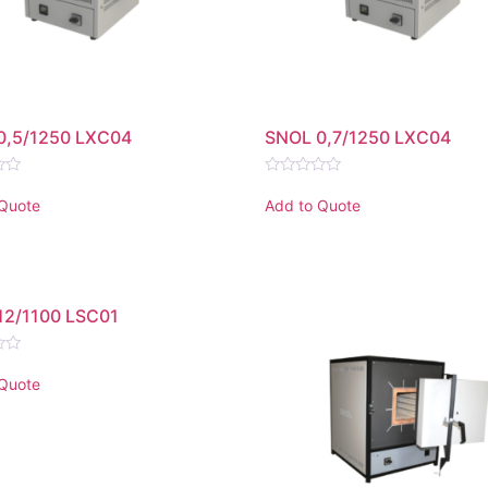
0,5/1250 LXC04
SNOL 0,7/1250 LXC04
Rated
0
 Quote
Add to Quote
out
of
5
12/1100 LSC01
 Quote