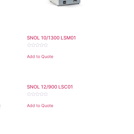
SNOL 10/1300 LSM01
Rated
0
Add to Quote
out
of
5
SNOL 12/900 LSC01
Rated
0
Add to Quote
out
of
5