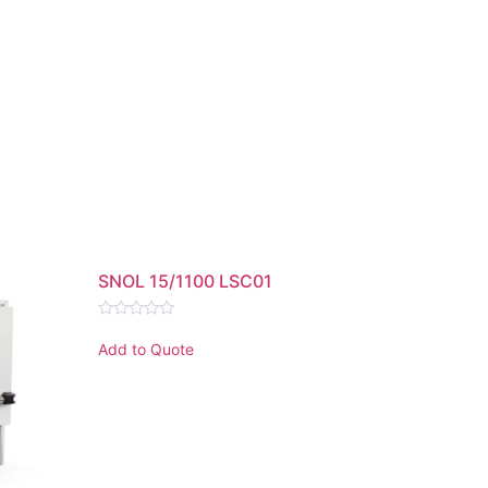
SNOL 15/1100 LSC01
Rated
0
Add to Quote
out
of
5