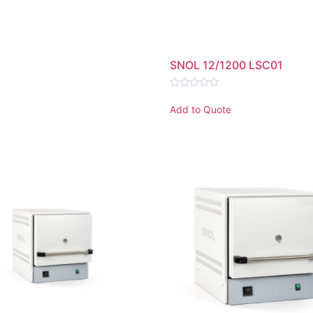
SNOL 12/1200 LSC01
Rated
0
Add to Quote
out
of
5