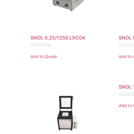
SNOL 0,25/1250 LXC04
SNOL 
Rated
Rated
0
0
Add to Quote
Add to
out
out
of
of
5
5
SNOL 
Rated
0
Add to
out
of
5