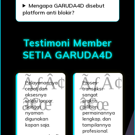
Mengapa GARUDA4D disebut
platform anti blokir?
Testimoni Member
SETIA GARUDA4D
Pelayanannya
Proses
cepat dan
transaksi
aksesnya
sangat
selalu lancar.
praktis,
Sangat
pilihan
nyaman
permainannya
digunakan
lengkap, dan
kapan saja.
tampilannya
profesional.