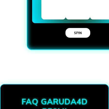
SPIN
Loading...
FAQ GARUDA4D