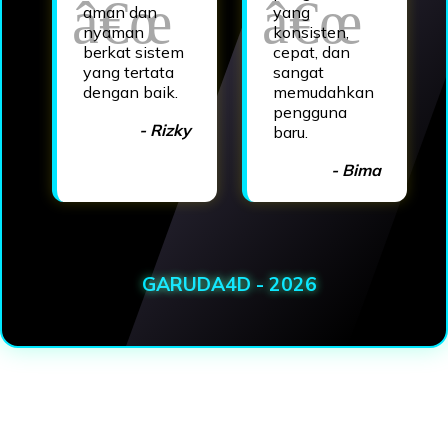
aman dan
yang
nyaman
konsisten,
berkat sistem
cepat, dan
yang tertata
sangat
dengan baik.
memudahkan
pengguna
- Rizky
baru.
- Bima
GARUDA4D - 2026