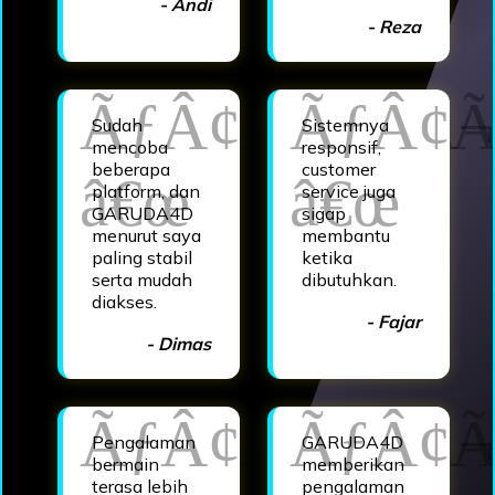
- Andi
- Reza
Sudah
Sistemnya
mencoba
responsif,
beberapa
customer
platform, dan
service juga
GARUDA4D
sigap
menurut saya
membantu
paling stabil
ketika
serta mudah
dibutuhkan.
diakses.
- Fajar
- Dimas
Pengalaman
GARUDA4D
bermain
memberikan
terasa lebih
pengalaman