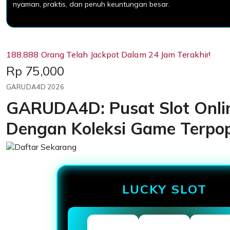
nyaman, praktis, dan penuh keuntungan besar.
188.888 Orang Telah Jackpot Dalam 24 Jam Terakhir!
Price:
Rp 75,000
GARUDA4D 2026
GARUDA4D: Pusat Slot Onlin
Dengan Koleksi Game Terpop
LUCKY SLOT